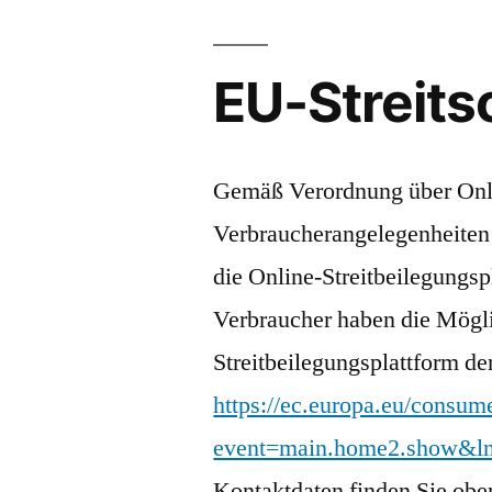
EU-Streits
Gemäß Verordnung über Onli
Verbraucherangelegenheiten
die Online-Streitbeilegungsp
Verbraucher haben die Mögl
Streitbeilegungsplattform d
https://ec.europa.eu/consum
event=main.home2.show&
Kontaktdaten finden Sie obe