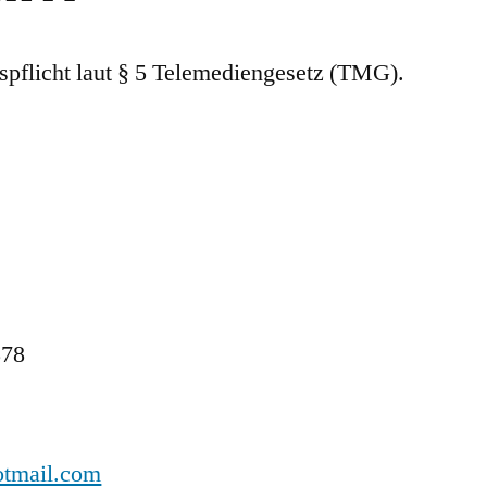
pflicht laut § 5 Telemediengesetz (TMG).
878
otmail.com